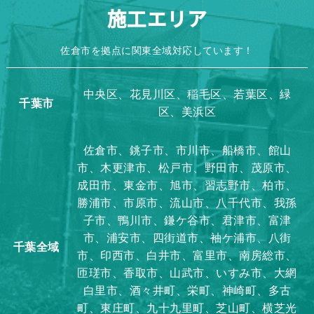
施工エリア
佐倉市を拠点に関東全域対応しています！
中央区、花見川区、稲毛区、若葉区、緑
千葉市
区、美浜区
佐倉市、銚子市、市川市、船橋市、館山
市、木更津市、松戸市、野田市、茂原市、
成田市、東金市、旭市、習志野市、柏市、
勝浦市、市原市、流山市、八千代市、我孫
子市、鴨川市、鎌ケ谷市、君津市、富津
市、浦安市、四街道市、袖ケ浦市、八街
千葉全域
市、印西市、白井市、富里市、南房総市、
匝瑳市、香取市、山武市、いすみ市、大網
白里市、酒々井町、栄町、神崎町、多古
町、東庄町、九十九里町、芝山町、横芝光