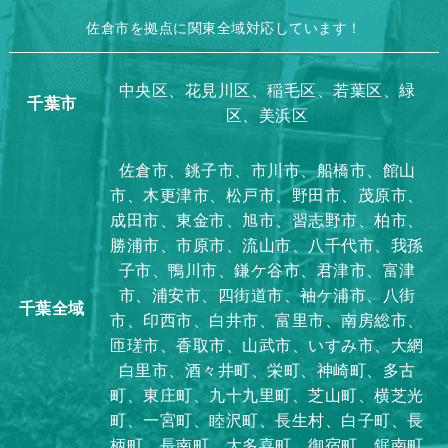
佐倉市を拠点に関東全域対応しています！
中央区、花見川区、稲毛区、若葉区、緑
千葉市
区、美浜区
佐倉市、銚子市、市川市、船橋市、館山
市、木更津市、松戸市、野田市、茂原市、
成田市、東金市、旭市、習志野市、柏市、
勝浦市、市原市、流山市、八千代市、我孫
子市、鴨川市、鎌ケ谷市、君津市、富津
市、浦安市、四街道市、袖ケ浦市、八街
千葉全域
市、印西市、白井市、富里市、南房総市、
匝瑳市、香取市、山武市、いすみ市、大網
白里市、酒々井町、栄町、神崎町、多古
町、東庄町、九十九里町、芝山町、横芝光
町、一宮町、睦沢町、長生村、白子町、長
柄町、長南町、大多喜町、御宿町、鋸南町