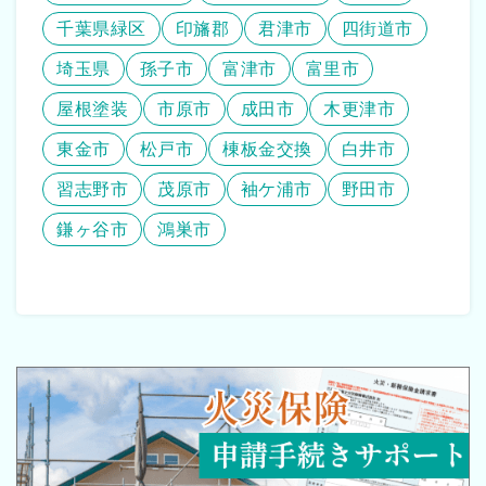
千葉県緑区
印旛郡
君津市
四街道市
埼玉県
孫子市
富津市
富里市
屋根塗装
市原市
成田市
木更津市
東金市
松戸市
棟板金交換
白井市
習志野市
茂原市
袖ケ浦市
野田市
鎌ヶ谷市
鴻巣市