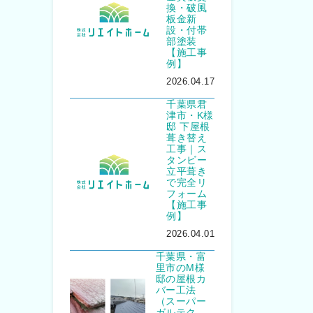
換・破風
板金新
設・付帯
部塗装
【施工事
例】
2026.04.17
千葉県君
津市・K様
邸 下屋根
葺き替え
工事｜ス
タンビー
立平葺き
で完全リ
フォーム
【施工事
例】
2026.04.01
千葉県・富
里市のM様
邸の屋根カ
バー工法
（スーパー
ガルテク