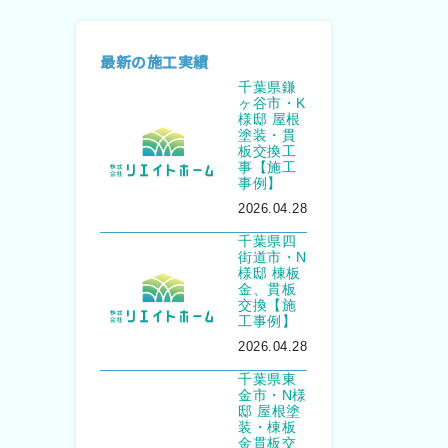
最新の施工実績
千葉県鎌
ヶ谷市・K
様邸 屋根
塗装・貫
板交換工
事【施工
事例】
2026.04.28
千葉県四
街道市・N
様邸 棟板
金、貫板
交換【施
工事例】
2026.04.28
千葉県東
金市・N様
邸 屋根塗
装・棟板
金貫板交