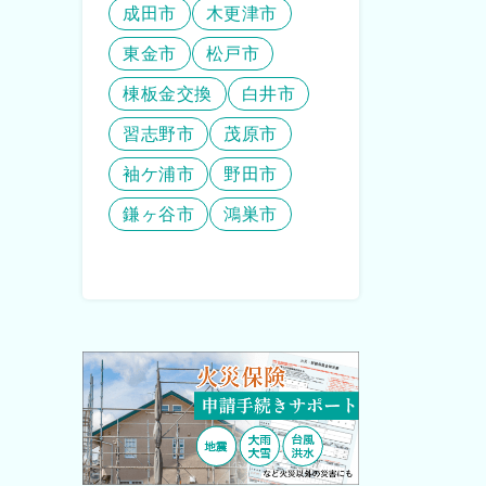
成田市
木更津市
東金市
松戸市
棟板金交換
白井市
習志野市
茂原市
袖ケ浦市
野田市
鎌ヶ谷市
鴻巣市