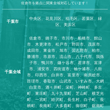
佐倉市を拠点に関東全域対応しています！
中央区、花見川区、稲毛区、若葉区、緑
千葉市
区、美浜区
佐倉市、銚子市、市川市、船橋市、館山
市、木更津市、松戸市、野田市、茂原市、
成田市、東金市、旭市、習志野市、柏市、
勝浦市、市原市、流山市、八千代市、我孫
子市、鴨川市、鎌ケ谷市、君津市、富津
市、浦安市、四街道市、袖ケ浦市、八街
千葉全域
市、印西市、白井市、富里市、南房総市、
匝瑳市、香取市、山武市、いすみ市、大網
白里市、酒々井町、栄町、神崎町、多古
町、東庄町、九十九里町、芝山町、横芝光
町、一宮町、睦沢町、長生村、白子町、長
柄町、長南町、大多喜町、御宿町、鋸南町