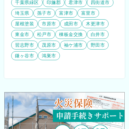
千葉県緑区
印旛郡
君津市
四街道市
埼玉県
孫子市
富津市
富里市
屋根塗装
市原市
成田市
木更津市
東金市
松戸市
棟板金交換
白井市
習志野市
茂原市
袖ケ浦市
野田市
鎌ヶ谷市
鴻巣市