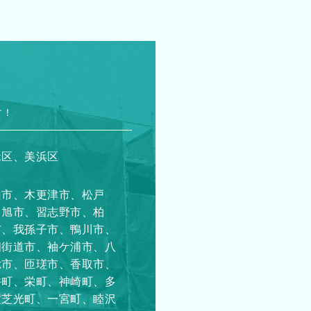
す！
緑区、美浜区
山市、木更津市、松戸
、旭市、習志野市、柏
市、我孫子市、鴨川市、
四街道市、袖ケ浦市、八
総市、匝瑳市、香取市、
井町、栄町、神崎町、多
横芝光町、一宮町、睦沢