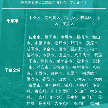
佐倉市を拠点に関東全域対応しています！
中央区、花見川区、稲毛区、若葉区、緑
千葉市
区、美浜区
佐倉市、銚子市、市川市、船橋市、館山
市、木更津市、松戸市、野田市、茂原市、
成田市、東金市、旭市、習志野市、柏市、
勝浦市、市原市、流山市、八千代市、我孫
子市、鴨川市、鎌ケ谷市、君津市、富津
市、浦安市、四街道市、袖ケ浦市、八街
千葉全域
市、印西市、白井市、富里市、南房総市、
匝瑳市、香取市、山武市、いすみ市、大網
白里市、酒々井町、栄町、神崎町、多古
町、東庄町、九十九里町、芝山町、横芝光
町、一宮町、睦沢町、長生村、白子町、長
柄町、長南町、大多喜町、御宿町、鋸南町