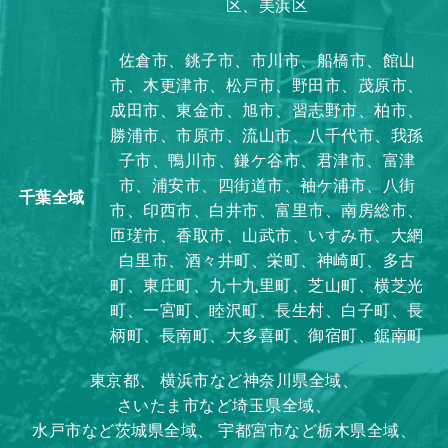
区、美浜区
佐倉市、銚子市、市川市、船橋市、館山
市、木更津市、松戸市、野田市、茂原市、
成田市、東金市、旭市、習志野市、柏市、
勝浦市、市原市、流山市、八千代市、我孫
子市、鴨川市、鎌ケ谷市、君津市、富津
市、浦安市、四街道市、袖ケ浦市、八街
千葉全域
市、印西市、白井市、富里市、南房総市、
匝瑳市、香取市、山武市、いすみ市、大網
白里市、酒々井町、栄町、神崎町、多古
町、東庄町、九十九里町、芝山町、横芝光
町、一宮町、睦沢町、長生村、白子町、長
柄町、長南町、大多喜町、御宿町、鋸南町
東京都、
横浜市など神奈川県全域、
さいたま市など埼玉県全域、
水戸市など茨城県全域、
宇都宮市など栃木県全域、