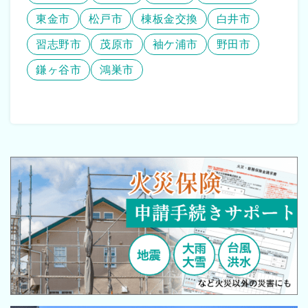
東金市
松戸市
棟板金交換
白井市
習志野市
茂原市
袖ケ浦市
野田市
鎌ヶ谷市
鴻巣市