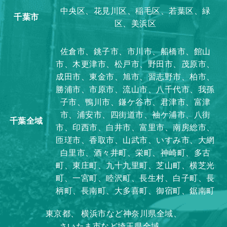
中央区、花見川区、稲毛区、若葉区、緑
千葉市
区、美浜区
佐倉市、銚子市、市川市、船橋市、館山
市、木更津市、松戸市、野田市、茂原市、
成田市、東金市、旭市、習志野市、柏市、
勝浦市、市原市、流山市、八千代市、我孫
子市、鴨川市、鎌ケ谷市、君津市、富津
市、浦安市、四街道市、袖ケ浦市、八街
千葉全域
市、印西市、白井市、富里市、南房総市、
匝瑳市、香取市、山武市、いすみ市、大網
白里市、酒々井町、栄町、神崎町、多古
町、東庄町、九十九里町、芝山町、横芝光
町、一宮町、睦沢町、長生村、白子町、長
柄町、長南町、大多喜町、御宿町、鋸南町
東京都、
横浜市など神奈川県全域、
さいたま市など埼玉県全域、