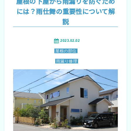
屋根の下屋から雨漏りを防ぐため
には？雨仕舞の重要性について解
説
2023.02.02
屋根の部位
雨漏り修理