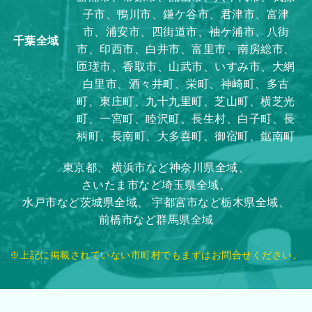
子市、鴨川市、鎌ケ谷市、君津市、富津
市、浦安市、四街道市、袖ケ浦市、八街
千葉全域
市、印西市、白井市、富里市、南房総市、
匝瑳市、香取市、山武市、いすみ市、大網
白里市、酒々井町、栄町、神崎町、多古
町、東庄町、九十九里町、芝山町、横芝光
町、一宮町、睦沢町、長生村、白子町、長
柄町、長南町、大多喜町、御宿町、鋸南町
東京都、
横浜市など神奈川県全域、
さいたま市など埼玉県全域、
水戸市など茨城県全域、
宇都宮市など栃木県全域、
前橋市など群馬県全域
※上記に掲載されていない市町村でもまずはお問合せください。