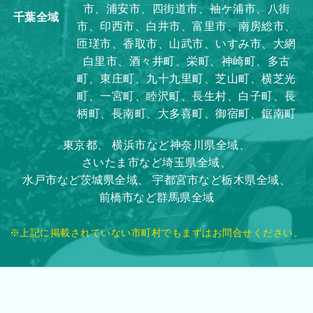
市、浦安市、四街道市、袖ケ浦市、八街
千葉全域
市、印西市、白井市、富里市、南房総市、
匝瑳市、香取市、山武市、いすみ市、大網
白里市、酒々井町、栄町、神崎町、多古
町、東庄町、九十九里町、芝山町、横芝光
町、一宮町、睦沢町、長生村、白子町、長
柄町、長南町、大多喜町、御宿町、鋸南町
東京都、
横浜市など神奈川県全域、
さいたま市など埼玉県全域、
水戸市など茨城県全域、
宇都宮市など栃木県全域、
前橋市など群馬県全域
※上記に掲載されていない市町村でもまずはお問合せください。